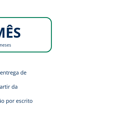
MÊS
 meses
 entrega de
rtir da
o por escrito