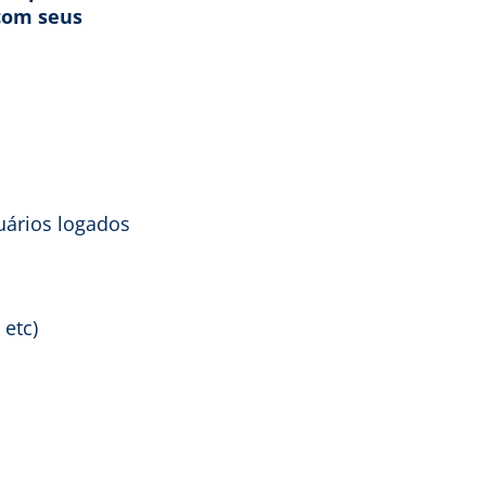
com seus
ários logados
 etc)