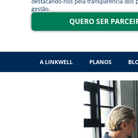
destacando-nos pela transparência dos p
gestão.
QUERO SER PARCEI
A LINKWELL
PLANOS
BL