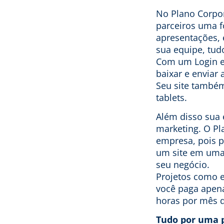
No Plano Corpor
parceiros uma f
apresentações, 
sua equipe, tud
Com um Login e 
baixar e enviar 
Seu site também
tablets.
Além disso sua 
marketing. O Pl
empresa, pois p
um site em uma 
seu negócio.
Projetos como e
você paga apen
horas por mês q
Tudo por uma 