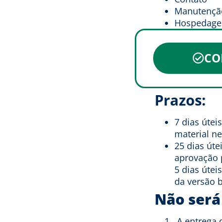
Manutenção
Hospedagem
CO
Prazos:
7 dias útei
material n
25 dias úte
aprovação p
5 dias útei
da versão b
Não será 
A entrega 