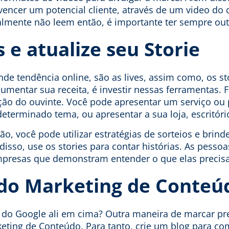
vencer um potencial cliente, através de um video do 
lmente não leem então, é importante ter sempre outr
s e atualize seu Storie
e tendência online, são as lives, assim como, os st
umentar sua receita, é investir nessas ferramentas. Fa
ão do ouvinte. Você pode apresentar um serviço ou p
eterminado tema, ou apresentar a sua loja, escritóri
o, você pode utilizar estratégias de sorteios e brind
disso, use os stories para contar histórias. As pesso
presas que demonstram entender o que elas precis
 do Marketing de Conteú
do Google ali em cima? Outra maneira de marcar pr
eting de Conteúdo. Para tanto, crie um blog para co