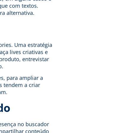
que com textos.
a alternativa.
ories. Uma estratégia
ça lives criativas e
roduto, entrevistar
o.
es, para ampliar a
as tendem a criar
am.
do
esença no buscador
mpartilhar conteúdo