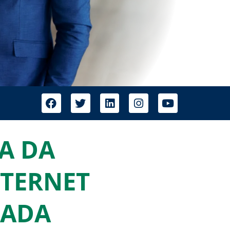
A DA
NTERNET
IADA