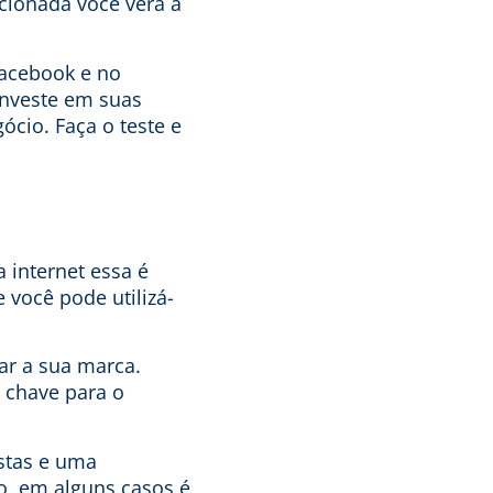
ionada você verá a
acebook e no
investe em suas
cio. Faça o teste e
 internet essa é
 você pode utilizá-
ar a sua marca.
 chave para o
istas e uma
o, em alguns casos é