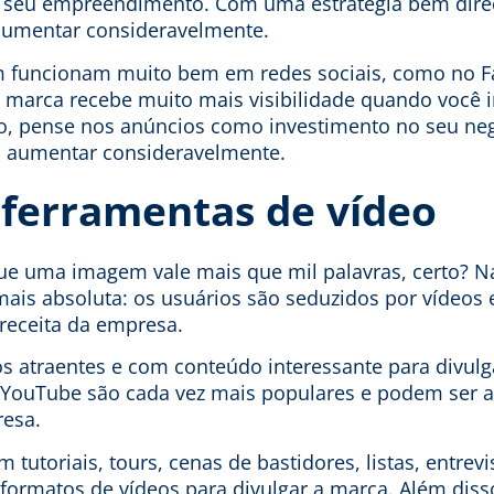
 seu empreendimento. Com uma estratégia bem direc
aumentar consideravelmente.
 funcionam muito bem em redes sociais, como no F
 marca recebe muito mais visibilidade quando você 
o, pense nos anúncios como investimento no seu negó
ta aumentar consideravelmente.
s ferramentas de vídeo
que uma imagem vale mais que mil palavras, certo? Na
is absoluta: os usuários são seduzidos por vídeos e
receita da empresa.
eos atraentes e com conteúdo interessante para divulg
YouTube são cada vez mais populares e podem ser a
esa.
tutoriais, tours, cenas de bastidores, listas, entrev
 formatos de vídeos para divulgar a marca. Além diss