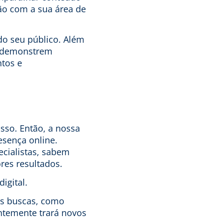
ão com a sua área de
do seu público. Além
e demonstrem
tos e
sso. Então, a nossa
esença online.
ecialistas, sabem
res resultados.
igital.
as buscas
, como
ntemente trará novos