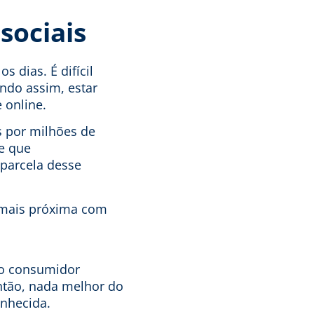
sociais
 dias. É difícil
ndo assim, estar
 online.
s por milhões de
te que
 parcela desse
a mais próxima com
 o consumidor
ntão, nada melhor do
nhecida.