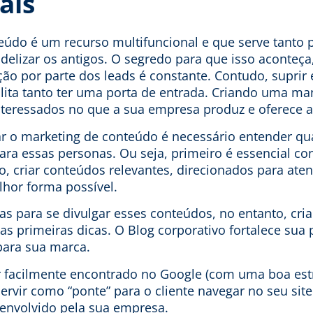
ais
údo é um recurso multifuncional e que serve tanto p
idelizar os antigos. O segredo para que isso aconteça
ção por parte dos leads é constante. Contudo, supri
lita tanto ter uma porta de entrada. Criando uma man
interessados no que a sua empresa produz e oferece 
ar o marketing de conteúdo é necessário entender qu
ara essas personas. Ou seja, primeiro é essencial co
so, criar conteúdos relevantes, direcionados para ate
lhor forma possível.
s para se divulgar esses conteúdos, no entanto, cri
as primeiras dicas. O Blog corporativo fortalece sua p
para sua marca.
r facilmente encontrado no Google (com uma boa
est
servir como “ponte” para o cliente navegar no seu sit
senvolvido pela sua empresa.