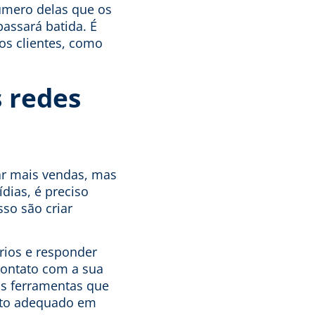
úmero delas que os
assará batida. É
os clientes, como
s redes
ar mais vendas, mas
dias, é preciso
so são criar
rios e responder
contato com a sua
as ferramentas que
ento adequado em