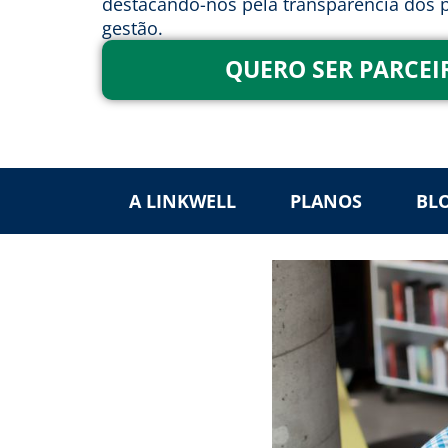
destacando-nos pela transparência dos p
gestão.
QUERO SER PARCEI
A LINKWELL
PLANOS
BL