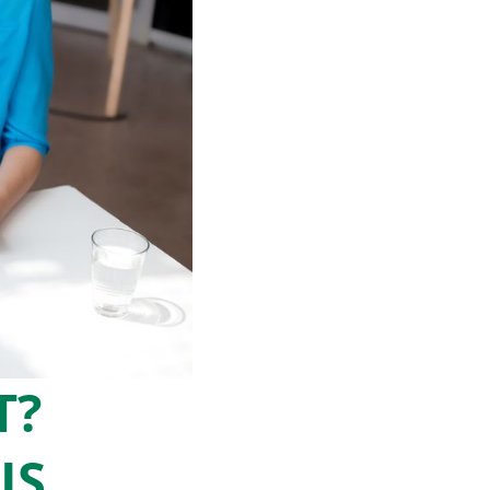
T?
IS